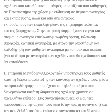
σχεδίων που καταθέτουν οι μαθητές, απαρτίζεται από καθηγητές
σε Πανεπιστήμια της χώρας με ειδίκευση σε θέματα αναπηρίας
και εκπαίδευσης, αλλά και από σημαντικούς
εκπροσώπους
των
επιμελητηρίων,
της επιχειρηματικότητας
και
της βιομηχανίας. Στην επιτροπή συμμετέχουν ενεργά και
άτομα με αναπηρία (τύφλωση/μειωμένη όραση, κώφωση/
βαρηκοΐα, κινητική αναπηρία), με στόχο την υποστήριξη και
καθοδήγηση των μαθητών αναφορικά με το πρακτικό όφελος
(για τα άτομα με αναπηρία) των σχεδίων που θα σχεδιάσουν και
θα καταθέσουν.
Η επιτροπή Μεντόρων/Αξιολογητών υποστηρίζει τους μαθητές
κατά τη διάρκεια ανάπτυξης των καινοτόμων σχεδίων τους, μέσω
ανατροφοδότησης που παρέχεται σε τηλεδιασκέψεις που
διενεργούνται κατά τη διάρκεια της σχολικής χρονιάς σε
πανελλήνιο επίπεδο. Στις συναντήσεις αυτές, οι μαθητές
παρουσιάζουν την αρχική τους ιδέα (στην πρώτη συνάντηση) και
την μετεξέλιξή της (στις επόμενες συναντήσεις) και δέχονται